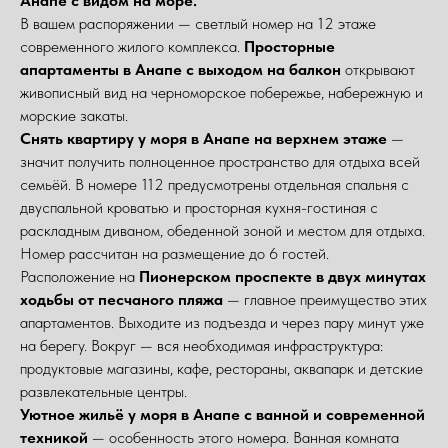
Анапе с видом на море.
В вашем распоряжении — светлый номер на 12 этаже
современного жилого комплекса.
Просторные
апартаменты в Анапе с выходом на балкон
открывают
живописный вид на черноморское побережье, набережную и
морские закаты.
Снять квартиру у моря в Анапе на верхнем этаже
—
значит получить полноценное пространство для отдыха всей
семьёй. В номере 112 предусмотрены отдельная спальня с
двуспальной кроватью и просторная кухня-гостиная с
раскладным диваном, обеденной зоной и местом для отдыха.
Номер рассчитан на размещение до 6 гостей.
Расположение на
Пионерском проспекте в двух минутах
ходьбы от песчаного пляжа
— главное преимущество этих
апартаментов. Выходите из подъезда и через пару минут уже
на берегу. Вокруг — вся необходимая инфраструктура:
продуктовые магазины, кафе, рестораны, аквапарк и детские
развлекательные центры.
Уютное жильё у моря в Анапе с ванной и современной
техникой
— особенность этого номера. Ванная комната