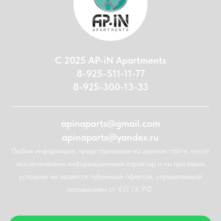
С 2025 AP-iN Apartments
8-925-511-11-77
8-925-300-13-33
apinaparts@gmail.com
apinaparts@yandex.ru
Любая информация, представленная на данном сайте, носит
исключительно информационный характер и ни при каких
условиях не является публичной офертой, определяемой
положением ст 437 ГК РФ.